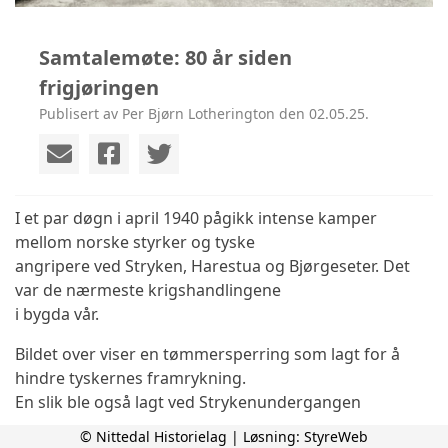
Samtalemøte: 80 år siden
frigjøringen
Publisert av Per Bjørn Lotherington den 02.05.25.
I et par døgn i april 1940 pågikk intense kamper
mellom norske styrker og tyske
angripere ved Stryken, Harestua og Bjørgeseter. Det
var de nærmeste krigshandlingene
i bygda vår.
Bildet over viser en tømmersperring som lagt for å
hindre tyskernes framrykning.
En slik ble også lagt ved Strykenundergangen
© Nittedal Historielag | Løsning:
StyreWeb
Mandag 5. mai får vi høre mer om trefningene og