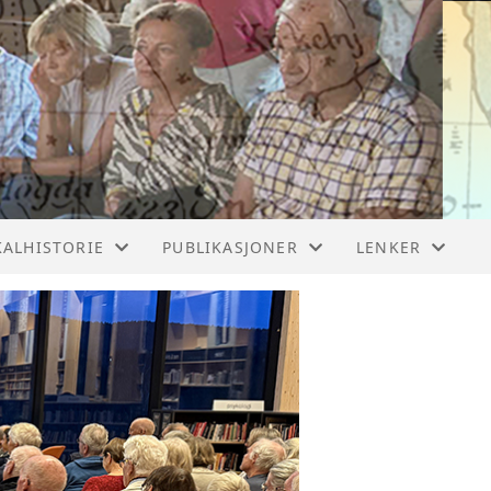
KALHISTORIE
PUBLIKASJONER
LENKER
TNES BRUK
VÅRE BØKER-2
NYTTIGE LENKE
GBRUKET I HAKADAL
VÅRE KALENDERE
VIDEOFILMER
S GAARD
VÅRE BØKER
KADAL VERK
BYGDEBØKENE