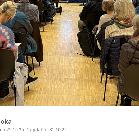
HISTORIE
HA
BY
ÅN
NI
NIT
MA
boka
den 25.10.25. Oppdatert 31.10.25.