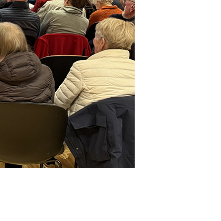
KADAL KIRKE
LOKALE PUBLIKASJONER
GDESAMLINGEN
SKYTILEN
EBYLEIEREN
TEDALS KRUDTVERK
TEDAL KIRKE
RKERUD GAARD