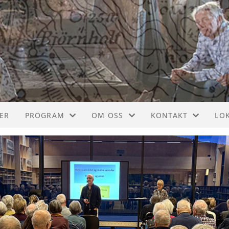
ER
PROGRAM
OM OSS
KONTAKT
LO
PROGRAM
INFO
BLI MEDLEM
RO
AKTIVITETER
KONTAKT
SA
STYRET
AA
VEDTEKTER
HA