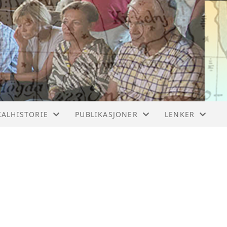
KALHISTORIE
PUBLIKASJONER
LENKER
TNES BRUK
VÅRE BØKER-2
NYTTIGE LENKE
GBRUKET I HAKADAL
VÅRE KALENDERE
VIDEOFILMER
S GAARD
VÅRE BØKER
KADAL VERK
BYGDEBØKENE