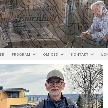
ER
PROGRAM
OM OSS
KONTAKT
LO
PROGRAM
INFO
BLI MEDLEM
RO
AKTIVITETER
KONTAKT
SA
STYRET
AA
VEDTEKTER
HA