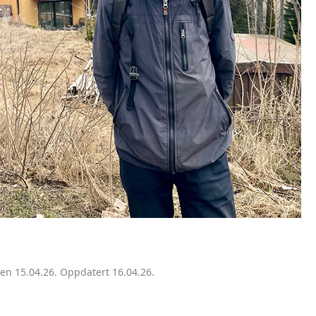
HISTORIE
HA
BY
ÅN
NI
NIT
MA
den 15.04.26. Oppdatert 16.04.26.