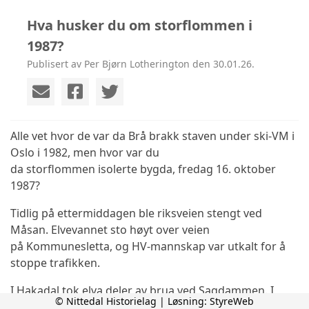
Hva husker du om storflommen i
1987?
Publisert av Per Bjørn Lotherington den 30.01.26.
Alle vet hvor de var da Brå brakk staven under ski-VM i
Oslo i 1982, men hvor var du
da storflommen isolerte bygda, fredag 16. oktober
1987?
Tidlig på ettermiddagen ble riksveien stengt ved
Måsan. Elvevannet sto høyt over veien
på Kommunesletta, og HV-mannskap var utkalt for å
stoppe trafikken.
I Hakadal tok elva deler av brua ved Sagdammen. I
© Nittedal Historielag | Løsning:
StyreWeb
tillegg var de to andre